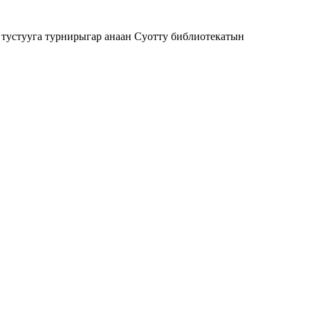
 тустууга турнирыгар анаан Суотту библиотекатын