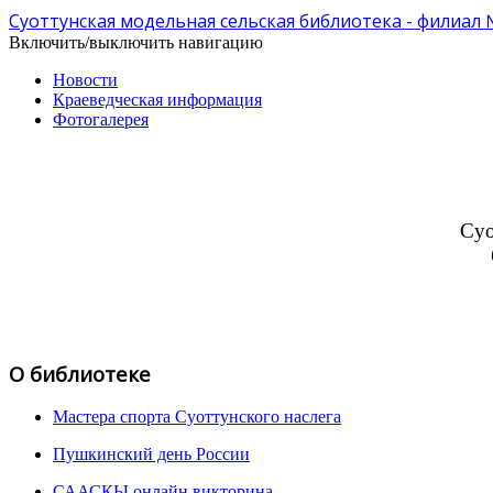
Суоттунская модельная сельская библиотека - филиал
Включить/выключить навигацию
Новости
Краеведческая информация
Фотогалерея
Суо
О библиотеке
Мастера спорта Суоттунского наслега
Пушкинский день России
СААСКЫ онлайн викторина