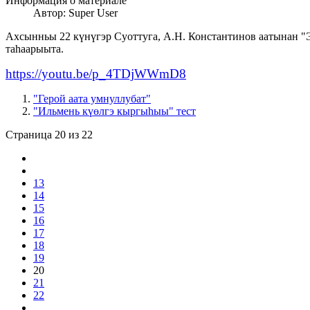
Информация о материале
Автор:
Super User
Ахсынньы 22 күнүгэр Суоттуга, А.Н. Константинов аатынан "Э
таһаарыыта.
https://youtu.be/p_4TDjWWmD8
"Герой аата умнуллубат"
"Ильмень күөлгэ кыргыһыы" тест
Страница 20 из 22
13
14
15
16
17
18
19
20
21
22