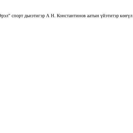
рэл" спорт дьиэтигэр А Н. Константинов аатын үйэтитэр көҥүл