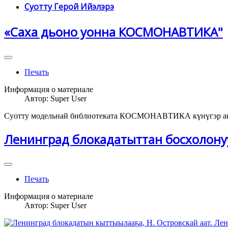
Суотту Герой Ийэлэрэ
«Саха дьоно уонна КОСМОНАВТИКА"
Печать
Информация о материале
Автор:
Super User
Суотту модельнай библиотеката КОСМОНАВТИКА күнүгэр ан
Ленинград блокадатыттан босхолону
Печать
Информация о материале
Автор:
Super User