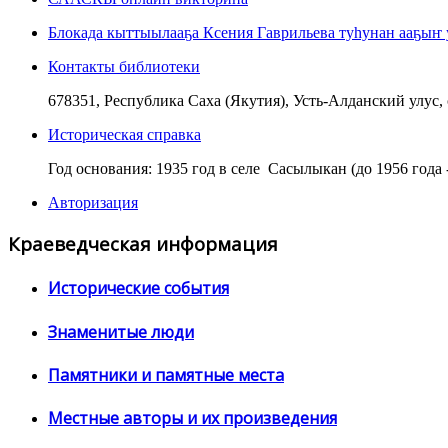
Блокада кыттыылааҕа Ксения Гаврильева туһунан ааҕыҥ 
Контакты библиотеки
678351, Республика Саха (Якутия), Усть-Алданский улус, с.
Историческая справка
Год основания: 1935 год в селе Сасылыкан (до 1956 года
Авторизация
Краеведческая информация
Исторические события
Знаменитые люди
Памятники и памятные места
Местные авторы и их произведения