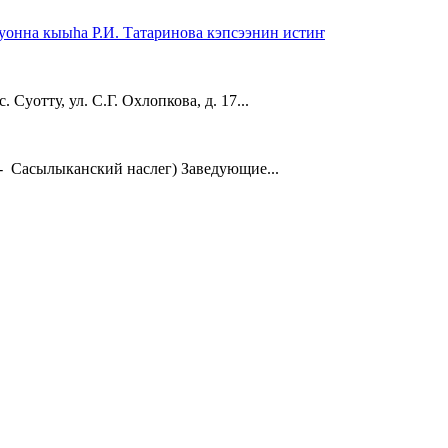
уонна кыыһа Р.И. Татаринова кэпсээнин истиҥ
 Суотту, ул. С.Г. Охлопкова, д. 17...
 - Сасылыканский наслег) Заведующие...